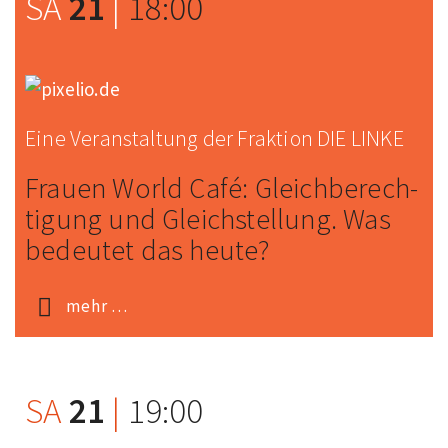
SA
21
|
18:00
Eine Veranstaltung der Fraktion DIE LINKE
Frauen World Café: Gleich­berech­
tigung und Gleich­stellung. Was
bedeutet das heute?
mehr …
SA
21
|
19:00