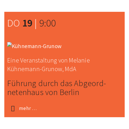
DO
19
|
9:00
Eine Veranstaltung von Melanie
Kühnemann-Grunow, MdA
Führung durch das Abgeord­
neten­haus von Berlin
mehr …