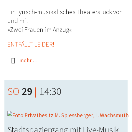
Ein lyrisch-musika­lisches Theater­stück von
und mit
»Zwei Frauen im Anzug«
ENTFÄLLT LEIDER!
mehr …
SO
29
|
14:30
Stadt­spazier­gang mit Live-Musik